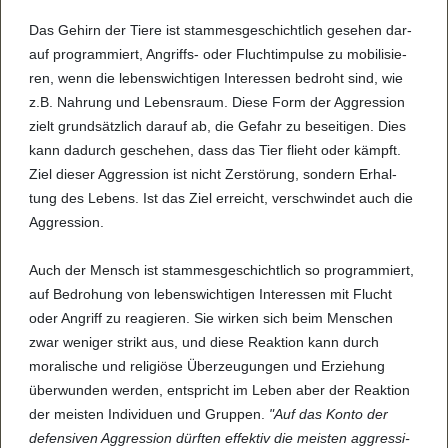
Das Gehirn der Tiere ist stam­mes­ge­schicht­lich gese­hen dar­
auf pro­gram­miert, Angriffs- oder Fluch­t­im­pulse zu mobi­li­sie­
ren, wenn die lebens­wich­ti­gen Inter­es­sen bedroht sind, wie
z.B. Nah­rung und Lebens­raum. Diese Form der Aggres­sion
zielt grund­sätz­lich dar­auf ab, die Gefahr zu besei­ti­gen. Dies
kann dadurch gesche­hen, dass das Tier flieht oder kämpft.
Ziel die­ser Aggres­sion ist nicht Zer­stö­rung, son­dern Erhal­
tung des Lebens. Ist das Ziel erreicht, ver­schwin­det auch die
Aggres­sion.
Auch der Mensch ist stam­mes­ge­schicht­lich so pro­gram­miert,
auf Bedro­hung von lebens­wich­ti­gen Inter­es­sen mit Flucht
oder Angriff zu rea­gie­ren. Sie wir­ken sich beim Men­schen
zwar weni­ger strikt aus, und diese Reak­tion kann durch
mora­li­sche und reli­gi­öse Über­zeu­gun­gen und Erzie­hung
über­wun­den wer­den, ent­spricht im Leben aber der Reak­tion
der meis­ten Indi­vi­duen und Grup­pen.
"Auf das Konto der
defen­si­ven Aggres­sion dürf­ten effek­tiv die meis­ten aggres­si­