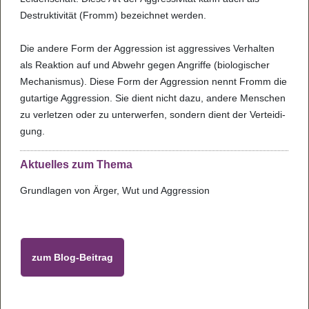
Destruk­ti­vi­tät (Fromm) bezeich­net wer­den.
Die andere Form der Aggres­sion ist aggres­si­ves Ver­hal­ten
als Reak­tion auf und Abwehr gegen Angriffe (bio­lo­gi­scher
Mecha­nis­mus). Diese Form der Aggres­sion nennt Fromm die
gut­ar­tige Aggres­sion. Sie dient nicht dazu, andere Men­schen
zu ver­let­zen oder zu unter­wer­fen, son­dern dient der Ver­tei­di­
gung.
Aktu­el­les zum Thema
Grund­la­gen von Ärger, Wut und Aggres­sion
zum Blog-Bei­trag