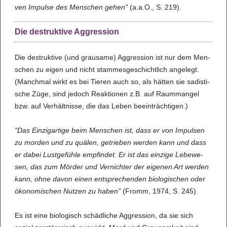
ven Impulse des Men­schen gehen"
(a.a.O., S. 219).
Die destruktive Aggression
Die destruk­tive (und grau­same) Aggres­sion ist nur dem Men­
schen zu eigen und nicht stam­mes­ge­schicht­lich ange­legt.
(Manch­mal wirkt es bei Tie­ren auch so, als hät­ten sie sadis­ti­
sche Züge, sind jedoch Reak­ti­o­nen z.B. auf Raum­man­gel
bzw. auf Ver­hält­nisse, die das Leben beein­träch­ti­gen.)
"Das Ein­zig­ar­tige beim Men­schen ist, dass er von Impul­sen
zu mor­den und zu quä­len, getrie­ben wer­den kann und dass
er dabei Lust­ge­fühle emp­fin­det. Er ist das ein­zige Lebe­we­
sen, das zum Mör­der und Ver­nich­ter der eige­nen Art wer­den
kann, ohne davon einen ent­spre­chen­den bio­lo­gi­schen oder
öko­no­mi­schen Nut­zen zu haben"
(Fromm, 1974, S. 245).
Es ist eine bio­lo­gisch schäd­li­che Aggres­sion, da sie sich