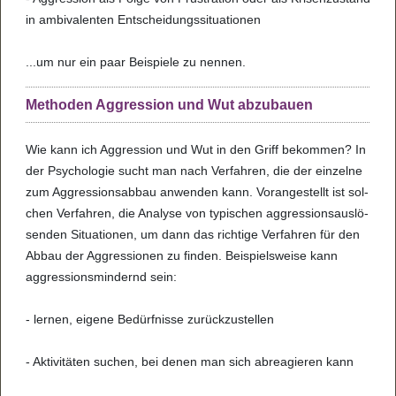
in ambi­va­len­ten Ent­schei­dungs­si­tua­ti­o­nen
...um nur ein paar Bei­spiele zu nen­nen.
Methoden Aggression und Wut abzubauen
Wie kann ich Aggres­sion und Wut in den Griff bekom­men? In
der Psy­cho­lo­gie sucht man nach Ver­fah­ren, die der ein­zelne
zum Aggres­si­ons­ab­bau anwen­den kann. Vor­an­ge­stellt ist sol­
chen Ver­fah­ren, die Ana­lyse von typi­schen aggres­si­ons­aus­lö­
sen­den Situa­ti­o­nen, um dann das rich­tige Ver­fah­ren für den
Abbau der Aggres­si­o­nen zu fin­den. Bei­spiels­weise kann
aggres­si­ons­min­dernd sein:
- ler­nen, eigene Bedürf­nisse zurück­zu­stel­len
- Akti­vi­tä­ten suchen, bei denen man sich abrea­gie­ren kann