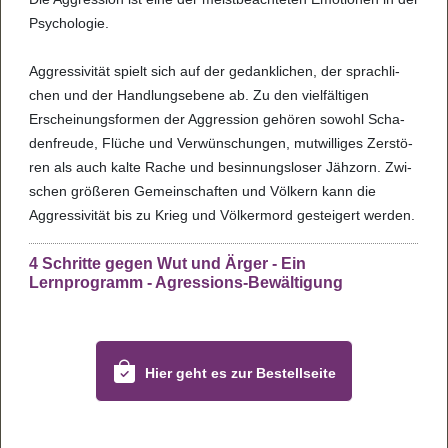
Psy­cho­lo­gie.
Aggres­si­vi­tät spielt sich auf der gedank­li­chen, der sprach­li­
chen und der Hand­lungs­ebene ab. Zu den viel­fäl­ti­gen
Erschei­nungs­for­men der Aggres­sion gehö­ren sowohl Scha­
den­freude, Flü­che und Ver­wün­schun­gen, mut­wil­li­ges Zer­stö­
ren als auch kalte Rache und besin­nungs­lo­ser Jäh­zorn. Zwi­
schen grö­ße­ren Gemein­schaf­ten und Völ­kern kann die
Aggres­si­vi­tät bis zu Krieg und Völ­ker­mord gestei­gert wer­den.
4 Schritte gegen Wut und Ärger - Ein
Lernprogramm - Agressions-Bewältigung
Hier geht es zur Bestellseite