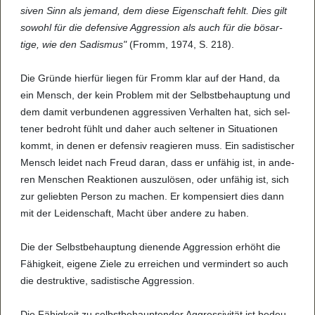
si­ven Sinn als jemand, dem diese Eigen­schaft fehlt. Dies gilt
sowohl für die defen­sive Aggres­sion als auch für die bös­ar­
tige, wie den Sadis­mus"
(Fromm, 1974, S. 218).
Die Gründe hier­für lie­gen für Fromm klar auf der Hand, da
ein Mensch, der kein Pro­blem mit der Selbst­be­haup­tung und
dem damit ver­bun­de­nen aggres­si­ven Ver­hal­ten hat, sich sel­
te­ner bedroht fühlt und daher auch sel­te­ner in Situa­ti­o­nen
kommt, in denen er defen­siv rea­gie­ren muss. Ein sadis­ti­scher
Mensch lei­det nach Freud daran, dass er unfä­hig ist, in ande­
ren Men­schen Reak­ti­o­nen aus­zu­lö­sen, oder unfä­hig ist, sich
zur gelieb­ten Per­son zu machen. Er kom­pen­siert dies dann
mit der Lei­den­schaft, Macht über andere zu haben.
Die der Selbst­be­haup­tung die­nende Aggres­sion erhöht die
Fähig­keit, eigene Ziele zu errei­chen und ver­min­dert so auch
die destruk­tive, sadis­ti­sche Aggres­sion.
Die Fähig­keit zu selbst­be­haup­ten­der Aggres­si­vi­tät ist bedeu­