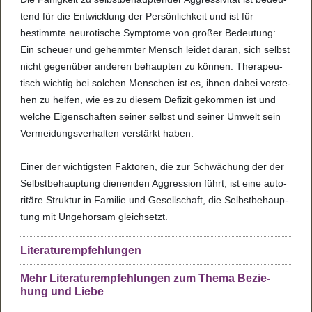
tend für die Ent­wick­lung der Per­sön­lich­keit und ist für
bestimmte neu­ro­ti­sche Sym­ptome von gro­ßer Bedeu­tung:
Ein scheuer und gehemm­ter Mensch lei­det daran, sich selbst
nicht gegen­über ande­ren behaup­ten zu kön­nen. The­ra­peu­
tisch wich­tig bei sol­chen Men­schen ist es, ihnen dabei ver­ste­
hen zu hel­fen, wie es zu die­sem Defi­zit gekom­men ist und
wel­che Eigen­schaf­ten sei­ner selbst und sei­ner Umwelt sein
Ver­mei­dungs­ver­hal­ten ver­stärkt haben.
Einer der wich­tigs­ten Fak­to­ren, die zur Schwä­chung der der
Selbst­be­haup­tung die­nen­den Aggres­sion führt, ist eine auto­
ri­täre Struk­tur in Fami­lie und Gesell­schaft, die Selbst­be­haup­
tung mit Unge­hor­sam gleich­setzt.
Lite­ra­tur­emp­feh­lun­gen
Mehr Lite­ra­tur­emp­feh­lun­gen zum Thema Bezie­
hung und Liebe