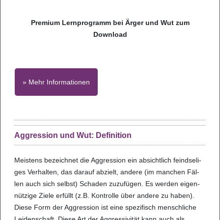
Premium Lernprogramm bei Ärger und Wut zum
Download
» Mehr Informationen
Aggression und Wut: Definition
Meis­tens bezeich­net die Aggres­sion ein absicht­lich feind­se­li­
ges Ver­hal­ten, das dar­auf abzielt, andere (im man­chen Fäl­
len auch sich selbst) Scha­den zuzu­fü­gen. Es wer­den eigen­
nüt­zige Ziele erfüllt (z.B. Kon­trolle über andere zu haben).
Diese Form der Aggres­sion ist eine spe­zi­fisch mensch­li­che
Lei­den­schaft. Diese Art der Aggres­si­vi­tät kann auch als