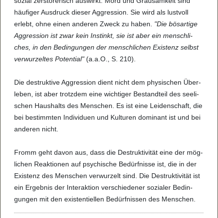
sozial zer­stö­re­risch aus­wirkt. Mord und Grau­sam­keit sind
häu­fi­ger Aus­druck die­ser Aggres­sion. Sie wird als lust­voll
erlebt, ohne einen ande­ren Zweck zu haben.
"Die bös­ar­tige
Aggres­sion ist zwar kein Instinkt, sie ist aber ein mensch­li­
ches, in den Bedin­gun­gen der mensch­li­chen Exis­tenz selbst
ver­wur­zel­tes Poten­tial"
(a.a.O., S. 210).
Die destruk­tive Aggres­sion dient nicht dem phy­si­schen Über­
le­ben, ist aber trotz­dem eine wich­ti­ger Bestand­teil des see­li­
schen Haus­halts des Men­schen. Es ist eine Lei­den­schaft, die
bei bestimm­ten Indi­vi­duen und Kul­tu­ren domi­nant ist und bei
ande­ren nicht.
Fromm geht davon aus, dass die Destruk­ti­vi­tät eine der mög­
li­chen Reak­ti­o­nen auf psy­chi­sche Bedürf­nisse ist, die in der
Exis­tenz des Men­schen ver­wur­zelt sind. Die Destruk­ti­vi­tät ist
ein Ergeb­nis der Inter­ak­tion ver­schie­de­ner sozi­a­ler Bedin­
gun­gen mit den exis­ten­ti­el­len Bedürf­nis­sen des Men­schen.