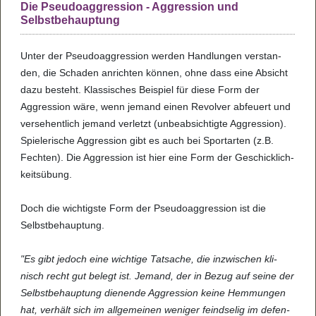
Die Pseudoaggression - Aggression und
Selbstbehauptung
Unter der Pseu­do­ag­gres­sion wer­den Hand­lun­gen ver­stan­
den, die Scha­den anrich­ten kön­nen, ohne dass eine Absicht
dazu besteht. Klas­si­sches Bei­spiel für diese Form der
Aggres­sion wäre, wenn jemand einen Revol­ver abfeu­ert und
ver­se­hent­lich jemand ver­letzt (unbe­ab­sich­tigte Aggres­sion).
Spie­le­ri­sche Aggres­sion gibt es auch bei Sport­ar­ten (z.B.
Fech­ten). Die Aggres­sion ist hier eine Form der Geschick­lich­
keits­übung.
Doch die wich­tigste Form der Pseu­do­ag­gres­sion ist die
Selbst­be­haup­tung.
"Es gibt jedoch eine wich­tige Tat­sa­che, die inzwi­schen kli­
nisch recht gut belegt ist. Jemand, der in Bezug auf seine der
Selbst­be­haup­tung die­nende Aggres­sion keine Hem­mun­gen
hat, ver­hält sich im all­ge­mei­nen weni­ger feind­se­lig im defen­