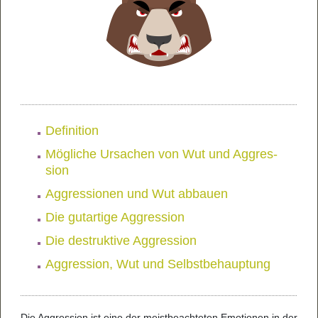
Defi­ni­tion
Mög­li­che Ursa­chen von Wut und Aggres­
sion
Aggres­si­o­nen und Wut abbauen
Die gut­ar­tige Aggres­sion
Die destruk­tive Aggres­sion
Aggres­sion, Wut und Selbst­be­haup­tung
Die Aggres­sion ist eine der meist­be­ach­te­ten Emo­ti­o­nen in der