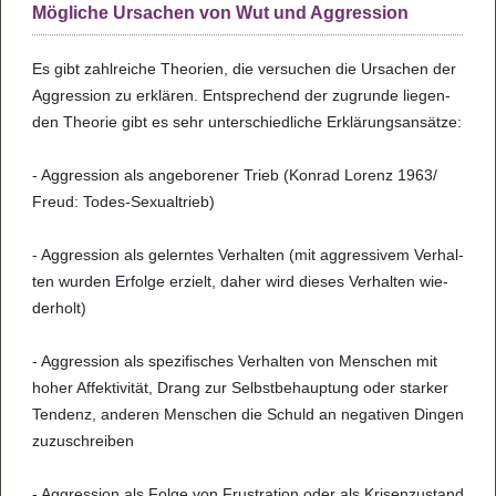
Mögliche Ursachen von Wut und Aggression
Es gibt zahl­rei­che The­o­rien, die ver­su­chen die Ursa­chen der
Aggres­sion zu erklä­ren. Ent­spre­chend der zugrunde lie­gen­
den The­o­rie gibt es sehr unter­schied­li­che Erklä­rungs­an­sätze:
- Aggres­sion als ange­bo­re­ner Trieb (Kon­rad Lorenz 1963/
Freud: Todes-Sexu­al­trieb)
- Aggres­sion als gelern­tes Ver­hal­ten (mit aggres­si­vem Ver­hal­
ten wur­den Erfolge erzielt, daher wird die­ses Ver­hal­ten wie­
der­holt)
- Aggres­sion als spe­zi­fi­sches Ver­hal­ten von Men­schen mit
hoher Affek­ti­vi­tät, Drang zur Selbst­be­haup­tung oder star­ker
Ten­denz, ande­ren Men­schen die Schuld an nega­ti­ven Din­gen
zuzu­schrei­ben
- Aggres­sion als Folge von Frus­tra­tion oder als Kri­sen­zu­stand