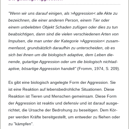
"Wenn wir uns darauf einigen, als >Aggres­sion< alle Akte zu
bezeichnen, die einer anderen Person, einem Tier oder
einem unbelebten Objekt Schaden zufügen oder dies zu tun
beabsichtigen, dann sind die vielen verschiedenen Arten von
Impulsen, die man unter der Kategorie >Aggres­sion< zusam­
men­fasst, grund­sätz­lich dar­auf­hin zu unter­schei­den, ob es
sich bei ihnen um die bio­lo­gisch adap­tive, dem Leben die­
nende, gut­ar­tige Aggres­sion oder um die bio­lo­gisch nichta­d­
ap­tive, bös­ar­tige Aggres­sion han­delt"
(Fromm, 1974, S. 209).
Es gibt eine bio­lo­gisch ange­legte Form der Aggres­sion. Sie
ist eine Reak­tion auf lebens­be­droh­li­che Situa­ti­o­nen. Diese
Reak­tion ist Tie­ren und Men­schen gemein­sam. Diese Form
der Aggres­sion ist reak­tiv und defen­siv und ist dar­auf aus­ge­
rich­tet, die Ursa­che der Bedro­hung zu besei­ti­gen. Dem Kör­
per wer­den Kräfte bereit­ge­stellt, um ent­we­der zu flie­hen oder
zu "kämp­fen".