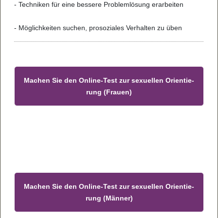
- Tech­ni­ken für eine bes­sere Pro­blem­lö­sung era­r­bei­ten
- Mög­lich­kei­ten suchen, pro­so­zi­a­les Ver­hal­ten zu üben
Machen Sie den Online-Test zur sexu­el­len Ori­en­tie­
rung (Frauen)
Machen Sie den Online-Test zur sexu­el­len Ori­en­tie­
rung (Män­ner)