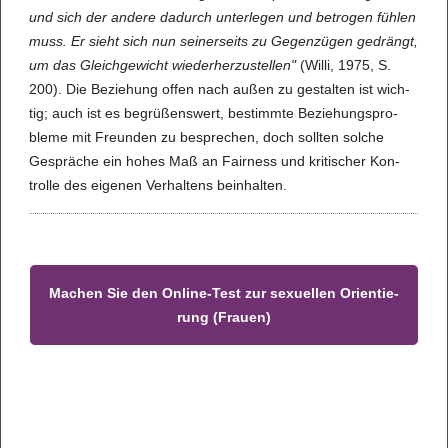
und sich der andere dadurch unter­le­gen und betro­gen füh­len
muss. Er sieht sich nun sei­ner­seits zu Gegen­zü­gen gedrängt,
um das Gleich­ge­wicht wie­der­her­zu­stel­len"
(Willi, 1975, S.
200). Die Bezie­hung offen nach außen zu gestal­ten ist wich­
tig; auch ist es begrü­ßens­wert, bestimmte Bezie­hungs­pro­
bleme mit Freun­den zu bespre­chen, doch soll­ten sol­che
Gesprä­che ein hohes Maß an Fair­ness und kri­ti­scher Kon­
trolle des eige­nen Ver­hal­tens bein­hal­ten.
Machen Sie den Online-Test zur sexu­el­len Ori­en­tie­
rung (Frauen)