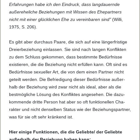
Erfah­run­gen habe ich den Ein­druck, dass lang­dau­ernde
außer­ehe­li­che Bezie­hun­gen mit Wis­sen des Ehe­part­ners
nicht mit einer glü­ck­li­chen Ehe zu ver­ein­ba­ren sind"
(Willi,
1975, S. 206).
Es gibt aber durch­aus Paare, die sich auf eine län­ger­fris­tige
Drei­er­be­zie­hung ein­las­sen. Sie sind nach lan­gen Kon­flik­ten
zu dem Schluss gekom­men, dass bestimmte Bedürf­nisse
exis­tie­ren, die die Bezie­hung nicht erfül­len kann. Oft sind es
Bedürf­nisse sexu­el­ler Art, die von dem einen Part­ner nicht
geteilt wer­den. Die Befrie­di­gung die­ser Bedürf­nisse außer­
halb der Bezie­hung wird zwar nicht als ideal, aber als die
best­mög­li­che Lösung des Kon­flik­tes ange­se­hen. Die dazu­
kom­mende dritte Per­son hat aber so oft funk­ti­o­nel­len Cha­
rak­ter und nicht den­sel­ben Sta­tus wie der Bezie­hungs­part­ner,
was für sie oft sehr krän­kend ist.
Hier einige Funk­ti­o­nen, die die Geliebte/ der Geliebte
außer­halb der Bezie­hung haben kann: