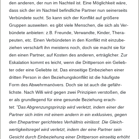
den ande­ren, der nun im Nach­teil ist. Eine Mög­lich­keit wäre,
dass sich der im Nach­teil befind­li­che Part­ner nun sei­ner­seits
Ver­bün­dete sucht. So kann sich der Kon­flikt auf grö­ßere
Grup­pen aus­wei­ten. es gibt viele Men­schen, die sich als Ver­
bün­dete anbie­ten: z.B. Freunde, Ver­wandte, Kin­der, The­ra­
peu­ten, etc. Einen Ver­bün­de­ten in den Kon­flikt mit ein­zu­be­
zie­hen ver­schärft ihn meis­tens noch, doch sie macht sie für
den einen Part­ner, auf Kos­ten des ande­ren, erträg­li­cher. Zur
Eska­la­tion kommt es leicht, wenn die Dritt­per­son ein Gelieb­
ter oder eine Geliebte ist. Das ein­sei­tige Ein­be­zie­hen einer
drit­ten Per­son in den Bezie­hungs­kon­flikt ist die häu­figste
Form des Abwehr­ma­nö­vers. Doch sie ist auch die gefähr­
lichste. Nach Willi wird gegen zwei Prin­zi­pien ver­sto­ßen, die
er als grund­le­gend für eine gesunde Bezie­hung erach­
tet:
"Das Abgren­zungs­prin­zip wird ver­letzt, indem einer der
Part­ner sich intim mit einem andern in ein exklu­si­ves, gegen
den Ehe­part­ner gerich­te­tes Ver­hält­nis ein­lässt. Die Gleich­
wer­tig­keits­re­gel wird ver­letzt, indem der eine Part­ner sein
Gesicht durch Ein­be­zie­hung einer Dritt­per­son ein­sei­tig erhöht