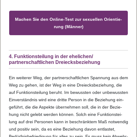
Machen Sie den Online-Test zur sexu­el­len Ori­en­tie­
rung (Män­ner)
4. Funktionsteilung in der ehelichen/
partnerschaftlichen Dreiecksbeziehung
Ein wei­te­rer Weg, der part­ner­schaft­li­chen Span­nung aus dem
Weg zu gehen, ist der Weg in eine Drei­ecks­be­zie­hung, die
auf Funk­ti­ons­tei­lung beruht. Im bewuss­ten oder unbe­wuss­ten
Ein­ver­ständ­nis wird eine dritte Per­son in die Bezie­hung ein­
ge­führt, die die Aspekte über­neh­men soll, die in der Bezie­
hung nicht gelebt wer­den kön­nen. Solch eine Funk­ti­ons­tei­
lung auf drei Per­so­nen kann in beschränk­tem Maß not­wen­dig
und posi­tiv sein, da es eine Bezie­hung davon ent­las­tet,
Bedürf­nis­be­frie­di­gung für alles zu sein. Es muss kein Abwehr­