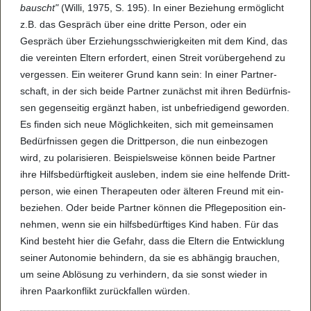
bauscht"
(Willi, 1975, S. 195). In einer Bezie­hung ermög­licht
z.B. das Gespräch über eine dritte Per­son, oder ein
Gespräch über Erzie­hungs­schwie­rig­kei­ten mit dem Kind, das
die ver­ein­ten Eltern erfor­dert, einen Streit vor­über­ge­hend zu
ver­ges­sen. Ein wei­te­rer Grund kann sein: In einer Part­ner­
schaft, in der sich beide Part­ner zunächst mit ihren Bedürf­nis­
sen gegen­sei­tig ergänzt haben, ist unbe­frie­di­gend gewor­den.
Es fin­den sich neue Mög­lich­kei­ten, sich mit gemein­sa­men
Bedürf­nis­sen gegen die Dritt­per­son, die nun ein­be­zo­gen
wird, zu pola­ri­sie­ren. Bei­spiels­weise kön­nen beide Part­ner
ihre Hilfs­be­dürf­tig­keit aus­le­ben, indem sie eine hel­fende Dritt­
per­son, wie einen The­ra­peu­ten oder älte­ren Freund mit ein­
be­zie­hen. Oder beide Part­ner kön­nen die Pfle­g­e­po­si­tion ein­
neh­men, wenn sie ein hilfs­be­dürf­ti­ges Kind haben. Für das
Kind besteht hier die Gefahr, dass die Eltern die Ent­wick­lung
sei­ner Auto­no­mie behin­dern, da sie es abhän­gig brau­chen,
um seine Ablö­sung zu ver­hin­dern, da sie sonst wie­der in
ihren Paar­kon­flikt zurück­fal­len wür­den.