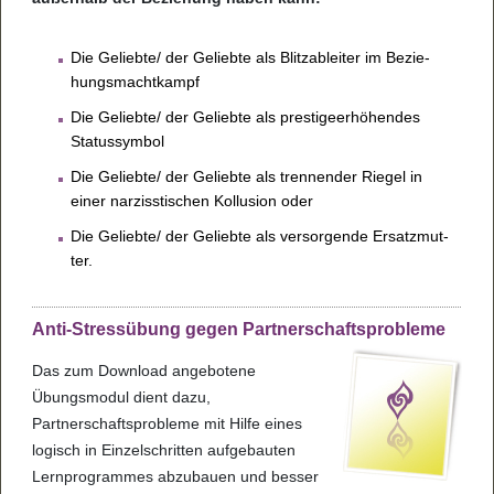
Die Geliebte/ der Geliebte als Blitz­ab­lei­ter im Bezie­
hungs­macht­kampf
Die Geliebte/ der Geliebte als pres­ti­ge­er­hö­hen­des
Sta­tus­sym­bol
Die Geliebte/ der Geliebte als tren­nen­der Rie­gel in
einer nar­ziss­ti­schen Kol­lu­sion oder
Die Geliebte/ der Geliebte als ver­sor­gende Ersatz­mut­
ter.
Anti-Stressübung gegen Partnerschaftsprobleme
Das zum Download angebotene
Übungsmodul dient dazu,
Partnerschaftsprobleme mit Hilfe eines
logisch in Einzelschritten aufgebauten
Lernprogrammes abzubauen und besser