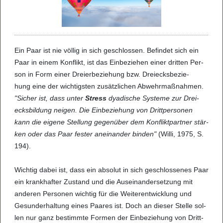
Ein Paar ist nie völ­lig in sich geschlos­sen. Befin­det sich ein
Paar in einem Kon­flikt, ist das Ein­be­zie­hen einer drit­ten Per­
son in Form einer Drei­er­be­zie­hung bzw. Drei­ecks­be­zie­
hung eine der wich­tigs­ten zusätz­li­chen Abwehr­maß­nah­men.
"Sicher ist, dass unter
Stress
dya­di­sche Sys­teme zur Drei­
ecks­bil­dung nei­gen. Die Ein­be­zie­hung von Dritt­per­so­nen
kann die eigene Stel­lung gegen­über dem Kon­flikt­part­ner stär­
ken oder das Paar fes­ter anein­an­der bin­den"
(Willi, 1975, S.
194).
Wich­tig dabei ist, dass ein abso­lut in sich geschlos­se­nes Paar
ein krank­haf­ter Zustand und die Aus­ein­an­der­set­zung mit
ande­ren Per­so­nen wich­tig für die Wei­ter­ent­wick­lung und
Gesun­der­hal­tung eines Paa­res ist. Doch an die­ser Stelle sol­
len nur ganz bestimmte For­men der Ein­be­zie­hung von Dritt­