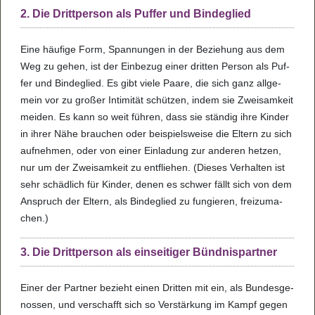
2. Die Drittperson als Puffer und Bindeglied
Eine häu­fige Form, Span­nun­gen in der Bezie­hung aus dem
Weg zu gehen, ist der Ein­be­zug einer drit­ten Per­son als Puf­
fer und Bin­de­glied. Es gibt viele Paare, die sich ganz all­ge­
mein vor zu gro­ßer Inti­mi­tät schüt­zen, indem sie Zwei­sam­keit
mei­den. Es kann so weit füh­ren, dass sie stän­dig ihre Kin­der
in ihrer Nähe brau­chen oder bei­spiels­weise die Eltern zu sich
auf­neh­men, oder von einer Ein­la­dung zur ande­ren het­zen,
nur um der Zwei­sam­keit zu ent­flie­hen. (Die­ses Ver­hal­ten ist
sehr schäd­lich für Kin­der, denen es schwer fällt sich von dem
Anspruch der Eltern, als Bin­de­glied zu fun­gie­ren, frei­zu­ma­
chen.)
3. Die Drittperson als einseitiger Bündnispartner
Einer der Part­ner bezieht einen Drit­ten mit ein, als Bun­des­ge­
nos­sen, und ver­schafft sich so Ver­stär­kung im Kampf gegen