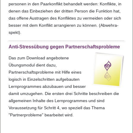
per­so­nen in den Paar­kon­flikt behan­delt wer­den: Kon­flikte, in
denen das Ein­be­zie­hen der drit­ten Per­son die Funk­tion hat,
das offene Aus­tra­gen des Kon­flik­tes zu ver­mei­den oder sich
bes­ser mit dem Kon­flikt arran­gie­ren zu kön­nen. (Abwehr­a­
spekt).
Anti-Stressübung gegen Partnerschaftsprobleme
Das zum Download angebotene
Übungsmodul dient dazu,
Partnerschaftsprobleme mit Hilfe eines
logisch in Einzelschritten aufgebauten
Lernprogrammes abzubauen und besser
damit umzugehen. Die ersten drei Schritte beschreiben die
allgemeinen Inhalte des Lernprogrammes und sind
Voraussetzung für Schritt 4, wo speziell das Thema
"Partnerprobleme" bearbeitet wird.