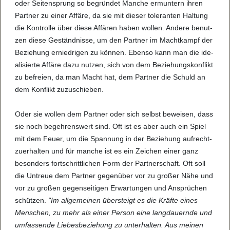
oder Sei­ten­sprung so begrün­det Man­che ermun­tern ihren
Part­ner zu einer Affäre, da sie mit die­ser tole­ran­ten Hal­tung
die Kon­trolle über diese Affä­ren haben wol­len. Andere benut­
zen diese Geständ­nisse, um den Part­ner im Macht­kampf der
Bezie­hung ernied­ri­gen zu kön­nen. Ebenso kann man die ide­
a­li­sierte Affäre dazu nut­zen, sich von dem Bezie­hungs­kon­flikt
zu befreien, da man Macht hat, dem Part­ner die Schuld an
dem Kon­flikt zuzu­schie­ben.
Oder sie wol­len dem Part­ner oder sich selbst bewei­sen, dass
sie noch begeh­rens­wert sind. Oft ist es aber auch ein Spiel
mit dem Feuer, um die Span­nung in der Bezie­hung auf­recht­
zu­er­hal­ten und für man­che ist es ein Zei­chen einer ganz
beson­ders fort­s­chritt­li­chen Form der Part­ner­schaft. Oft soll
die Untreue dem Part­ner gegen­über vor zu gro­ßer Nähe und
vor zu gro­ßen gegen­sei­ti­gen Erwar­tun­gen und Ansprü­chen
schüt­zen.
"Im all­ge­mei­nen über­steigt es die Kräfte eines
Men­schen, zu mehr als einer Per­son eine lang­dau­ernde und
umfas­sende Lie­bes­be­zie­hung zu unter­hal­ten. Aus mei­nen