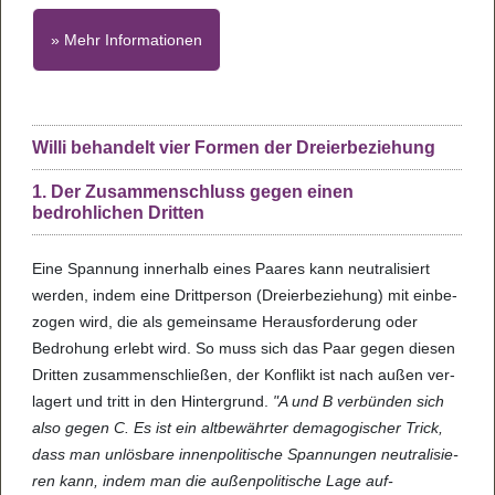
» Mehr Informationen
Willi behandelt vier Formen der Dreierbeziehung
1. Der Zusammenschluss gegen einen
bedrohlichen Dritten
Eine Span­nung inner­halb eines Paa­res kann neu­tra­li­siert
wer­den, indem eine Dritt­per­son (Drei­er­be­zie­hung) mit ein­be­
zo­gen wird, die als gemein­same Her­aus­for­de­rung oder
Bedro­hung erlebt wird. So muss sich das Paar gegen die­sen
Drit­ten zusam­menschlie­ßen, der Kon­flikt ist nach außen ver­
la­gert und tritt in den Hin­ter­grund.
"A und B ver­bün­den sich
also gegen C. Es ist ein alt­be­währ­ter dem­ago­gi­scher Trick,
dass man unlös­bare innen­po­li­ti­sche Span­nun­gen neu­tra­li­sie­
ren kann, indem man die außen­po­li­ti­sche Lage auf­