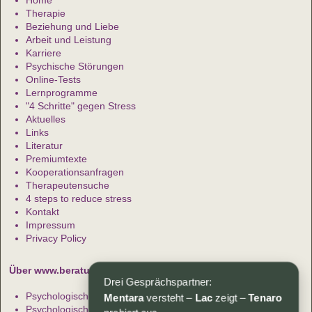
Home
Therapie
Beziehung und Liebe
Arbeit und Leistung
Karriere
Psychische Störungen
Online-Tests
Lernprogramme
"4 Schritte" gegen Stress
Aktuelles
Links
Literatur
Premiumtexte
Kooperationsanfragen
Therapeutensuche
4 steps to reduce stress
Kontakt
Impressum
Privacy Policy
Über www.beratung-therapie.de
Drei Gesprächspartner:
Psychologische Beratung
Mentara
versteht –
Lac
zeigt –
Tenaro
Psychologische Artikel