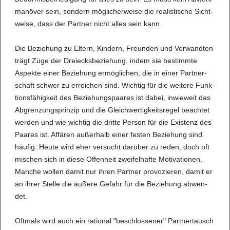
ma­nö­ver sein, son­dern mög­li­cher­weise die rea­lis­ti­sche Sicht­
weise, dass der Part­ner nicht alles sein kann.
Die Bezie­hung zu Eltern, Kin­dern, Freun­den und Ver­wand­ten
trägt Züge der Drei­ecks­be­zie­hung, indem sie bestimmte
Aspekte einer Bezie­hung ermög­li­chen, die in einer Part­ner­
schaft schwer zu errei­chen sind. Wich­tig für die wei­tere Funk­
ti­ons­fä­hig­keit des Bezie­hungs­paa­res ist dabei, inwie­weit das
Abgren­zungs­prin­zip und die Gleich­wer­tig­keits­re­gel beach­tet
wer­den und wie wich­tig die dritte Per­son für die Exis­tenz des
Paa­res ist. Affä­ren außer­halb einer fes­ten Bezie­hung sind
häu­fig. Heute wird eher ver­sucht dar­über zu reden, doch oft
mischen sich in diese Offen­heit zwei­fel­hafte Moti­va­ti­o­nen.
Man­che wol­len damit nur ihren Part­ner pro­vo­zie­ren, damit er
an ihrer Stelle die äußere Gefahr für die Bezie­hung abwen­
det.
Oft­mals wird auch ein rati­o­nal "beschlos­se­ner" Part­ner­tausch