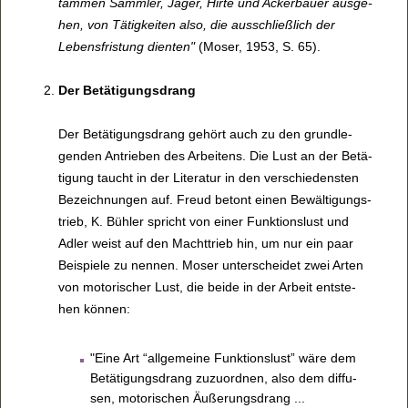
täm­men Samm­ler, Jäger, Hirte und Acke­r­bauer aus­ge­
hen, von Tätig­kei­ten also, die aus­schließ­lich der
Lebens­fris­tung dien­ten"
(Moser, 1953, S. 65).
Der Betä­ti­gungs­drang
Der Betä­ti­gungs­drang gehört auch zu den grund­le­
gen­den Antrie­ben des Arbei­tens. Die Lust an der Betä­
ti­gung taucht in der Lite­ra­tur in den ver­schie­dens­ten
Bezeich­nun­gen auf. Freud betont einen Bewäl­ti­gungs­
trieb, K. Büh­ler spricht von einer Funk­ti­ons­lust und
Adler weist auf den Macht­trieb hin, um nur ein paar
Bei­spiele zu nen­nen. Moser unter­schei­det zwei Arten
von moto­ri­scher Lust, die beide in der Arbeit ent­ste­
hen kön­nen:
"Eine Art “all­ge­meine Funk­ti­ons­lust” wäre dem
Betä­ti­gungs­drang zuzu­ord­nen, also dem dif­fu­
sen, moto­ri­schen Äuße­rungs­drang ...