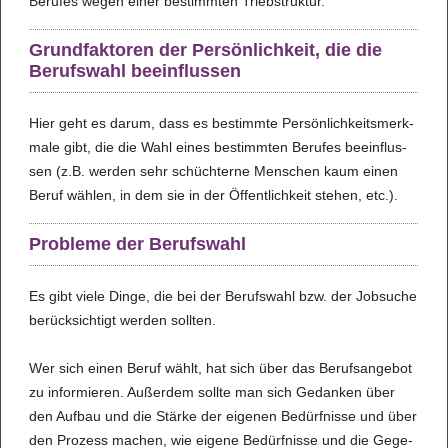
Beru­fes wegen einer bestimm­ten Trieb­struk­tur.
Grund­fak­to­ren der Per­sön­lich­keit, die die
Berufs­wahl beein­flus­sen
Hier geht es darum, dass es bestimmte Per­sön­lich­keits­merk­
male gibt, die die Wahl eines bestimm­ten Beru­fes beein­flus­
sen (z.B. wer­den sehr schüch­terne Men­schen kaum einen
Beruf wäh­len, in dem sie in der Öffent­lich­keit ste­hen, etc.).
Pro­bleme der Berufs­wahl
Es gibt viele Dinge, die bei der Berufs­wahl bzw. der Job­su­che
berück­sich­tigt wer­den soll­ten.
Wer sich einen Beruf wählt, hat sich über das Berufs­an­ge­bot
zu infor­mie­ren. Außer­dem sollte man sich Gedan­ken über
den Auf­bau und die Stärke der eige­nen Bedürf­nisse und über
den Pro­zess machen, wie eigene Bedürf­nisse und die Gege­