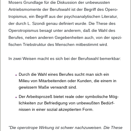
Mosers Grund­lage für die Dis­kus­sion der unbe­wuss­ten
Antriebs­mo­mente der Berufs­wahl ist der Begriff des Ope­ro­
tro­pis­mus, ein Begriff aus der psy­cho­ana­ly­ti­schen Lite­ra­tur,
der durch L. Szondi genau defi­niert wurde. Die These des
Ope­ro­tro­pis­mus besagt unter ande­rem, daß die Wahl des
Beru­fes, neben ande­ren Gege­ben­hei­ten auch, von der spe­zi­
fi­schen Trieb­struk­tur des Men­schen mit­be­stimmt wird.
In zwei Wei­sen macht es sich bei der Berufs­wahl bemerk­bar:
Durch die Wahl eines Beru­fes sucht man sich ein
Milieu von Mit­a­r­bei­ten­den oder Kun­den, die einem in
gewis­sem Maße ver­wandt sind.
Der Arbeits­pro­zeß bie­tet reale oder sym­bo­li­sche Mög­
lich­kei­ten zur Befrie­di­gung von unbe­wuß­ten Bedürf­
nis­sen in einer sozial akzep­tier­ten Form.
"Die ope­ro­trope Wir­kung ist schwer nach­zu­wei­sen. Die These