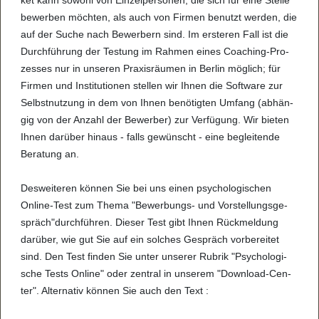
ket kann sowohl von Ein­zel­per­so­nen, die sich für eine Stelle
bewer­ben möch­ten, als auch von Fir­men benutzt wer­den, die
auf der Suche nach Bewer­bern sind. Im ers­te­ren Fall ist die
Durch­füh­rung der Tes­tung im Rah­men eines Coa­ching-Pro­
zes­ses nur in unse­ren Pra­xis­räu­men in Ber­lin mög­lich; für
Fir­men und Insti­tu­ti­o­nen stel­len wir Ihnen die Soft­ware zur
Selbst­nut­zung in dem von Ihnen benö­tig­ten Umfang (abhän­
gig von der Anzahl der Bewer­ber) zur Ver­fü­gung. Wir bie­ten
Ihnen dar­über hin­aus - falls gewünscht - eine beglei­tende
Bera­tung an.
Des­wei­te­ren kön­nen Sie bei uns einen psy­cho­lo­gi­schen
Online-Test zum Thema "Bewer­bungs- und Vor­stel­lungs­ge­
spräch"durch­füh­ren. Die­ser Test gibt Ihnen Rück­mel­dung
dar­über, wie gut Sie auf ein sol­ches Gespräch vor­be­rei­tet
sind. Den Test fin­den Sie unter unse­rer Rubrik "Psy­cho­lo­gi­
sche Tests Online" oder zen­tral in unse­rem "Dow­n­load-Cen­
ter". Alter­na­tiv kön­nen Sie auch den Text :