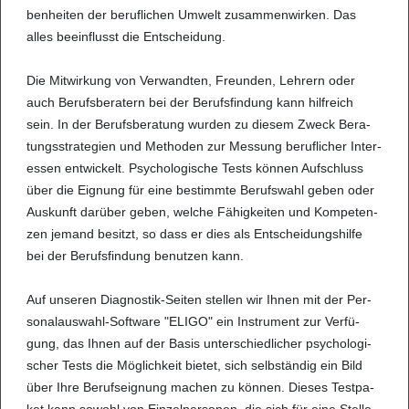
ben­hei­ten der beruf­li­chen Umwelt zusam­men­wir­ken. Das
alles beein­flusst die Ent­schei­dung.
Die Mit­wir­kung von Ver­wand­ten, Freun­den, Leh­rern oder
auch Berufs­be­ra­tern bei der Berufs­fin­dung kann hilf­reich
sein. In der Berufs­be­ra­tung wur­den zu die­sem Zweck Bera­
tungs­stra­te­gien und Metho­den zur Mes­sung beruf­li­cher Inter­
es­sen ent­wi­ckelt. Psy­cho­lo­gi­sche Tests kön­nen Auf­schluss
über die Eig­nung für eine bestimmte Berufs­wahl geben oder
Aus­kunft dar­über geben, wel­che Fähig­kei­ten und Kom­pe­ten­
zen jemand besitzt, so dass er dies als Ent­schei­dungs­hilfe
bei der Berufs­fin­dung benut­zen kann.
Auf unse­ren Dia­gno­s­tik-Sei­ten stel­len wir Ihnen mit der Per­
so­na­l­aus­wahl-Soft­ware "ELIGO" ein Instru­ment zur Ver­fü­
gung, das Ihnen auf der Basis unter­schied­li­cher psy­cho­lo­gi­
scher Tests die Mög­lich­keit bie­tet, sich selb­stän­dig ein Bild
über Ihre Berufs­eig­nung machen zu kön­nen. Die­ses Test­pa­