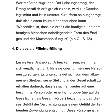
Wert­maß­stab zugrunde. Der Leis­tungs­drang, der
Drang beruf­lich erfolg­reich zu sein, wird zur Daseins­
le­gi­ti­mi­tät und ist in unse­rer Kul­tur­form so aus­ge­prägt,
daß sich die­sem kaum einer ent­zie­hen kann.
"Wesent­lich ist, dass die Arbeit die häu­figste und dem
heu­ti­gen Men­schen nahe­lie­gendste Form des Erfol­
ges und der Macht­an­häu­fung ist" (a.a.O., S. 68).
Die sozi­ale Pflicht­er­fül­lung
Ein wei­te­rer Antrieb zur Arbeit kann sein, wenn man
sich ver­pflich­tet fühlt, für eine oder für meh­rere Per­so­
nen zu sor­gen. Es unter­schei­det sich von dem all­ge­
mei­nen Stre­ben, seine Stel­lung in der Gesell­schaft zu
erhal­ten dadurch, dass es sich ent­we­der auf eine
bestimmte Per­son oder eine Intim­gruppe (nie auf die
Gesell­schaft als Gesamt­kör­per) bezieht und daß die­
ses Gefühl der Ver­pflich­tung aus einem Gefühl der lie­
ben­den Zuwen­dung ent­springt. Diese Für­sorge ist in