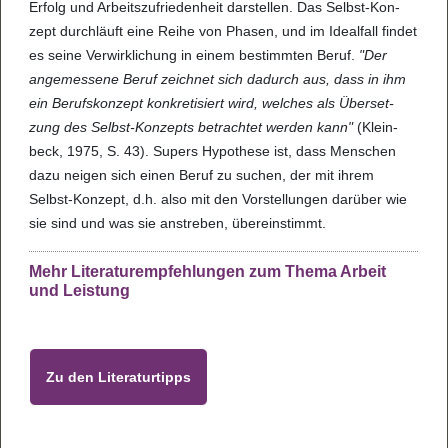
Erfolg und Arbeits­zu­frie­den­heit dar­stel­len. Das Selbst-Kon­
zept durch­läuft eine Reihe von Pha­sen, und im Ide­a­l­fall fin­det
es seine Ver­wirk­li­chung in einem bestimm­ten Beruf.
"Der
ange­mes­sene Beruf zeich­net sich dadurch aus, dass in ihm
ein Berufs­kon­zept kon­kre­ti­siert wird, wel­ches als Über­set­
zung des Selbst-Kon­zepts betrach­tet wer­den kann"
(Klein­
beck, 1975, S. 43). Supers Hypo­these ist, dass Men­schen
dazu nei­gen sich einen Beruf zu suchen, der mit ihrem
Selbst-Kon­zept, d.h. also mit den Vor­stel­lun­gen dar­über wie
sie sind und was sie anstre­ben, über­ein­stimmt.
Mehr Lite­ra­tur­emp­feh­lun­gen zum Thema Arbeit
und Leis­tung
Zu den Lite­ra­tur­tipps