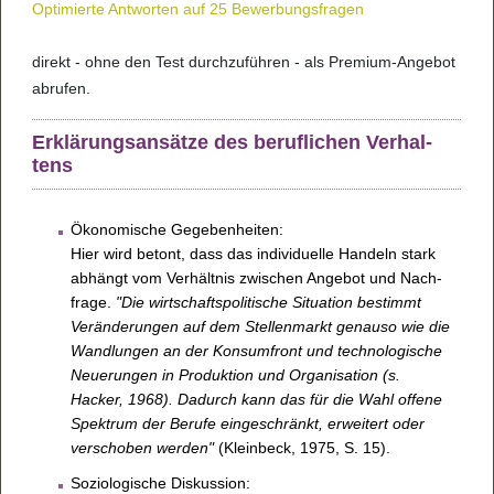
Opti­mierte Ant­wor­ten auf 25 Bewer­bungs­fra­gen
direkt - ohne den Test durch­zu­füh­ren - als Pre­mium-Ange­bot
abru­fen.
Erklä­rungs­an­sätze des beruf­li­chen Ver­hal­
tens
Öko­no­mi­sche Gege­ben­hei­ten:
Hier wird betont, dass das indi­vi­du­elle Han­deln stark
abhängt vom Ver­hält­nis zwi­schen Ange­bot und Nach­
frage.
"Die wirt­schafts­po­li­ti­sche Situa­tion bestimmt
Ver­än­de­run­gen auf dem Stel­len­markt genauso wie die
Wand­lun­gen an der Kon­sum­front und tech­no­lo­gi­sche
Neu­e­run­gen in Pro­duk­tion und Orga­ni­sa­tion (s.
Hacker, 1968). Dadurch kann das für die Wahl offene
Spek­trum der Berufe ein­ge­schränkt, erwei­tert oder
ver­scho­ben wer­den"
(Klein­beck, 1975, S. 15).
Sozio­lo­gi­sche Dis­kus­sion: