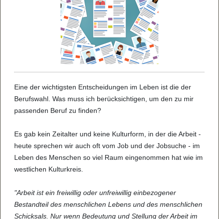
Eine der wich­tigs­ten Ent­schei­dun­gen im Leben ist die der
Berufs­wahl. Was muss ich berück­sich­ti­gen, um den zu mir
pas­sen­den Beruf zu fin­den?
Es gab kein Zeit­al­ter und keine Kul­tur­form, in der die Arbeit -
heute spre­chen wir auch oft vom Job und der Job­su­che - im
Leben des Men­schen so viel Raum ein­ge­nom­men hat wie im
west­li­chen Kul­tur­kreis.
"Arbeit ist ein frei­wil­lig oder unfrei­wil­lig ein­be­zo­ge­ner
Bestand­teil des mensch­li­chen Lebens und des mensch­li­chen
Schick­sals. Nur wenn Bedeu­tung und Stel­lung der Arbeit im