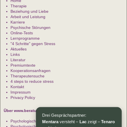
Home
Therapie
Beziehung und Liebe
Arbeit und Leistung
Karriere
Psychische Störungen
Online-Tests
Lernprogramme
"4 Schritte" gegen Stress
Aktuelles
Links
Literatur
Premiumtexte
Kooperationsanfragen
Therapeutensuche
4 steps to reduce stress
Kontakt
Impressum
Privacy Policy
Über www.beratung-therapie.de
Drei Gesprächspartner:
Mentara
versteht –
Lac
zeigt –
Tenaro
Psychologische Beratung
Psychologische Artikel