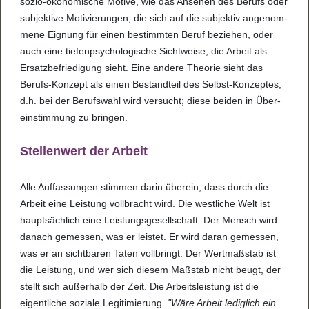
sozio-öko­no­mi­sche Motive, wie das Anse­hen des Berufs oder
sub­jek­tive Moti­vie­run­gen, die sich auf die sub­jek­tiv ange­nom­
mene Eig­nung für einen bestimm­ten Beruf bezie­hen, oder
auch eine tie­fen­psy­cho­lo­gi­sche Sicht­weise, die Arbeit als
Ersatz­be­frie­di­gung sieht. Eine andere The­o­rie sieht das
Berufs-Kon­zept als einen Bestand­teil des Selbst-Kon­zep­tes,
d.h. bei der Berufs­wahl wird ver­sucht; diese bei­den in Über­
ein­stim­mung zu brin­gen.
Stel­len­wert der Arbeit
Alle Auf­fas­sun­gen stim­men darin über­ein, dass durch die
Arbeit eine Leis­tung voll­bracht wird. Die west­li­che Welt ist
haupt­säch­lich eine Leis­tungs­ge­sell­schaft. Der Mensch wird
danach gemes­sen, was er leis­tet. Er wird daran gemes­sen,
was er an sicht­ba­ren Taten voll­bringt. Der Wert­maß­stab ist
die Leis­tung, und wer sich die­sem Maß­stab nicht beugt, der
stellt sich außer­halb der Zeit. Die Arbeits­leis­tung ist die
eigent­li­che sozi­ale Legi­ti­mie­rung.
"Wäre Arbeit ledig­lich ein