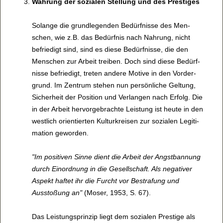
Wah­rung der sozi­a­len Stel­lung und des Pres­ti­ges
Solange die grund­le­gen­den Bedürf­nisse des Men­
schen, wie z.B. das Bedürf­nis nach Nah­rung, nicht
befrie­digt sind, sind es diese Bedürf­nisse, die den
Men­schen zur Arbeit trei­ben. Doch sind diese Bedürf­
nisse befrie­digt, tre­ten andere Motive in den Vor­der­
grund. Im Zen­trum ste­hen nun per­sön­li­che Gel­tung,
Sicher­heit der Posi­tion und Ver­lan­gen nach Erfolg. Die
in der Arbeit her­vor­ge­brachte Leis­tung ist heute in den
west­lich ori­en­tier­ten Kul­tur­krei­sen zur sozi­a­len Legi­ti­
ma­tion gewor­den.
"Im posi­ti­ven Sinne dient die Arbeit der Angst­ban­nung
durch Ein­ord­nung in die Gesell­schaft. Als nega­ti­ver
Aspekt haf­tet ihr die Furcht vor Bestra­fung und
Aussto­ßung an"
(Moser, 1953, S. 67).
Das Leis­tungs­prin­zip liegt dem sozi­a­len Pres­tige als