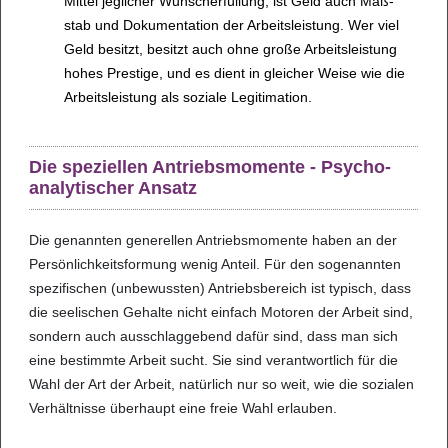
Mit­tel jeg­li­cher Wunsch­er­fül­lung, ist Geld auch Maß­
stab und Doku­men­ta­tion der Arbeits­leis­tung. Wer viel
Geld besitzt, besitzt auch ohne große Arbeits­leis­tung
hohes Pres­tige, und es dient in glei­cher Weise wie die
Arbeits­leis­tung als sozi­ale Legi­ti­ma­tion.
Die spe­zi­el­len Antriebs­mo­mente - Psy­cho­
ana­ly­ti­scher Ansatz
Die genann­ten gene­rel­len Antriebs­mo­mente haben an der
Per­sön­lich­keits­for­mung wenig Anteil. Für den soge­nann­ten
spe­zi­fi­schen (unbe­wuss­ten) Antriebs­be­reich ist typisch, dass
die see­li­schen Gehalte nicht ein­fach Moto­ren der Arbeit sind,
son­dern auch aus­schlag­ge­bend dafür sind, dass man sich
eine bestimmte Arbeit sucht. Sie sind ver­ant­wort­lich für die
Wahl der Art der Arbeit, natür­lich nur so weit, wie die sozi­a­len
Ver­hält­nisse über­haupt eine freie Wahl erlau­ben.