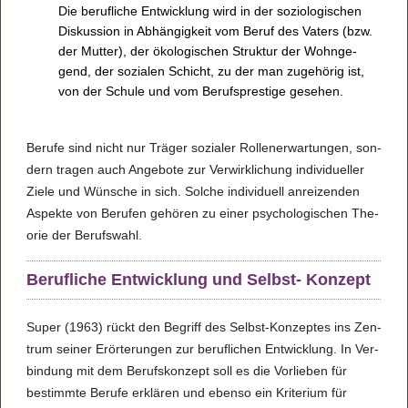
Die beruf­li­che Ent­wick­lung wird in der sozio­lo­gi­schen
Dis­kus­sion in Abhän­gig­keit vom Beruf des Vaters (bzw.
der Mut­ter), der öko­lo­gi­schen Struk­tur der Wohn­ge­
gend, der sozi­a­len Schicht, zu der man zuge­hö­rig ist,
von der Schule und vom Berufs­pres­tige gese­hen.
Berufe sind nicht nur Trä­ger sozi­a­ler Rol­le­ner­war­tun­gen, son­
dern tra­gen auch Ange­bote zur Ver­wirk­li­chung indi­vi­du­el­ler
Ziele und Wün­sche in sich. Sol­che indi­vi­du­ell anrei­zen­den
Aspekte von Beru­fen gehö­ren zu einer psy­cho­lo­gi­schen The­
o­rie der Berufs­wahl.
Beruf­li­che Ent­wick­lung und Selbst- Kon­zept
Super (1963) rückt den Begriff des Selbst-Kon­zep­tes ins Zen­
trum sei­ner Erör­te­run­gen zur beruf­li­chen Ent­wick­lung. In Ver­
bin­dung mit dem Berufs­kon­zept soll es die Vor­lie­ben für
bestimmte Berufe erklä­ren und ebenso ein Kri­te­rium für