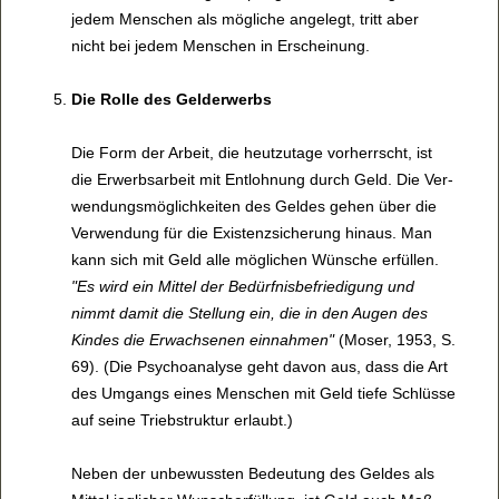
jedem Men­schen als mög­li­che ange­legt, tritt aber
nicht bei jedem Men­schen in Erschei­nung.
Die Rolle des Gel­d­er­werbs
Die Form der Arbeit, die heut­zu­tage vor­herrscht, ist
die Erwerbs­a­r­beit mit Ent­loh­nung durch Geld. Die Ver­
wen­dungs­mög­lich­kei­ten des Gel­des gehen über die
Ver­wen­dung für die Exis­tenz­si­che­rung hin­aus. Man
kann sich mit Geld alle mög­li­chen Wün­sche erfül­len.
"Es wird ein Mit­tel der Bedürf­nis­be­frie­di­gung und
nimmt damit die Stel­lung ein, die in den Augen des
Kin­des die Erwach­se­nen ein­nah­men"
(Moser, 1953, S.
69). (Die Psy­cho­ana­lyse geht davon aus, dass die Art
des Umgangs eines Men­schen mit Geld tiefe Schlüsse
auf seine Trieb­struk­tur erlaubt.)
Neben der unbe­wuss­ten Bedeu­tung des Gel­des als