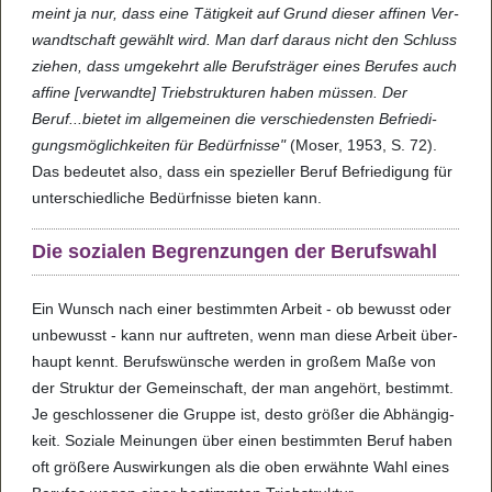
meint ja nur, dass eine Tätig­keit auf Grund die­ser affi­nen Ver­
wandt­schaft gewählt wird. Man darf dar­aus nicht den Schluss
zie­hen, dass umge­kehrt alle Berufs­trä­ger eines Beru­fes auch
affine [ver­wandte] Trieb­struk­tu­ren haben müs­sen. Der
Beruf...bie­tet im all­ge­mei­nen die ver­schie­dens­ten Befrie­di­
gungs­mög­lich­kei­ten für Bedürf­nisse"
(Moser, 1953, S. 72).
Das bedeu­tet also, dass ein spe­zi­el­ler Beruf Befrie­di­gung für
unter­schied­li­che Bedürf­nisse bie­ten kann.
Die sozi­a­len Begren­zun­gen der Berufs­wahl
Ein Wunsch nach einer bestimm­ten Arbeit - ob bewusst oder
unbe­wusst - kann nur auf­tre­ten, wenn man diese Arbeit über­
haupt kennt. Berufs­wün­sche wer­den in gro­ßem Maße von
der Struk­tur der Gemein­schaft, der man ange­hört, bestimmt.
Je geschlos­se­ner die Gruppe ist, desto grö­ßer die Abhän­gig­
keit. Sozi­ale Mei­nun­gen über einen bestimm­ten Beruf haben
oft grö­ßere Aus­wir­kun­gen als die oben erwähnte Wahl eines