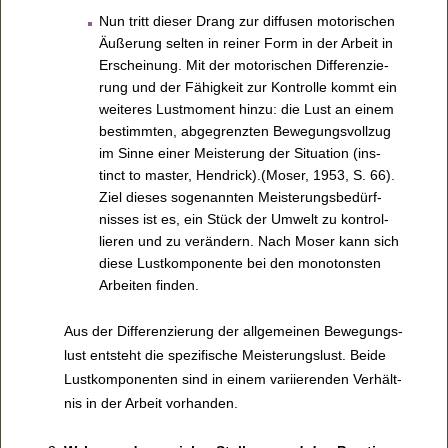
Nun tritt die­ser Drang zur dif­fu­sen moto­ri­schen
Äuße­rung sel­ten in rei­ner Form in der Arbeit in
Erschei­nung. Mit der moto­ri­schen Dif­fe­ren­zie­
rung und der Fähig­keit zur Kon­trolle kommt ein
wei­te­res Lust­mo­ment hinzu: die Lust an einem
bestimm­ten, abge­grenz­ten Bewe­gungs­voll­zug
im Sinne einer Meis­te­rung der Situa­tion (ins­
tinct to mas­ter, Hen­d­rick).(Moser, 1953, S. 66).
Ziel die­ses soge­nann­ten Meis­te­rungs­be­dürf­
nis­ses ist es, ein Stück der Umwelt zu kon­trol­
lie­ren und zu ver­än­dern. Nach Moser kann sich
diese Lust­kom­po­nente bei den mono­tons­ten
Arbei­ten fin­den.
Aus der Dif­fe­ren­zie­rung der all­ge­mei­nen Bewe­gungs­
lust ent­steht die spe­zi­fi­sche Meis­te­rungs­lust. Beide
Lust­kom­po­nen­ten sind in einem vari­ie­ren­den Ver­hält­
nis in der Arbeit vor­han­den.