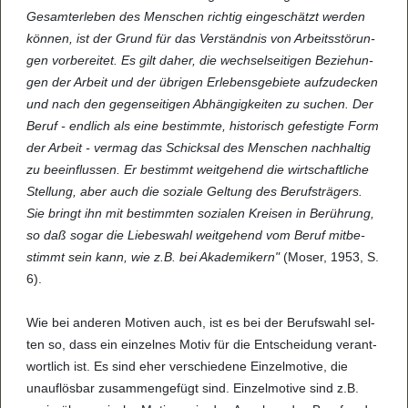
Gesam­ter­le­ben des Men­schen rich­tig ein­ge­schätzt wer­den
kön­nen, ist der Grund für das Ver­ständ­nis von Arbeits­s­tö­run­
gen vor­be­rei­tet. Es gilt daher, die wech­sel­sei­ti­gen Bezie­hun­
gen der Arbeit und der übri­gen Erle­bens­ge­biete auf­zu­de­cken
und nach den gegen­sei­ti­gen Abhän­gig­kei­ten zu suchen. Der
Beruf - end­lich als eine bestimmte, his­to­risch gefes­tigte Form
der Arbeit - ver­mag das Schick­sal des Men­schen nach­hal­tig
zu beein­flus­sen. Er bestimmt weit­ge­hend die wirt­schaft­li­che
Stel­lung, aber auch die sozi­ale Gel­tung des Berufs­trä­gers.
Sie bringt ihn mit bestimm­ten sozi­a­len Krei­sen in Berüh­rung,
so daß sogar die Lie­bes­wahl weit­ge­hend vom Beruf mit­be­
stimmt sein kann, wie z.B. bei Aka­de­mi­kern"
(Moser, 1953, S.
6).
Wie bei ande­ren Moti­ven auch, ist es bei der Berufs­wahl sel­
ten so, dass ein ein­zel­nes Motiv für die Ent­schei­dung ver­ant­
wort­lich ist. Es sind eher ver­schie­dene Ein­zel­mo­tive, die
unauf­lös­bar zusam­men­ge­fügt sind. Ein­zel­mo­tive sind z.B.