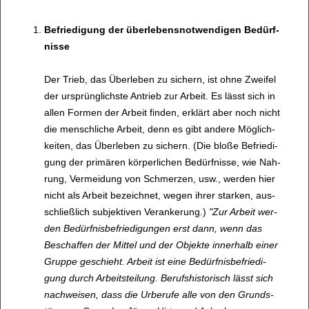
Befrie­di­gung der über­le­bens­not­wen­di­gen Bedürf­
nisse
Der Trieb, das Über­le­ben zu sichern, ist ohne Zwei­fel
der ursprüng­lichste Antrieb zur Arbeit. Es lässt sich in
allen For­men der Arbeit fin­den, erklärt aber noch nicht
die mensch­li­che Arbeit, denn es gibt andere Mög­lich­
kei­ten, das Über­le­ben zu sichern. (Die bloße Befrie­di­
gung der pri­mä­ren kör­per­li­chen Bedürf­nisse, wie Nah­
rung, Ver­mei­dung von Schmer­zen, usw., wer­den hier
nicht als Arbeit bezeich­net, wegen ihrer star­ken, aus­
schließ­lich sub­jek­ti­ven Ver­an­ke­rung.)
"Zur Arbeit wer­
den Bedürf­nis­be­frie­di­gun­gen erst dann, wenn das
Beschaf­fen der Mit­tel und der Objekte inner­halb einer
Gruppe geschieht. Arbeit ist eine Bedürf­nis­be­frie­di­
gung durch Arbeits­tei­lung. Berufs­his­to­risch lässt sich
nach­wei­sen, dass die Urbe­rufe alle von den Grund­s­