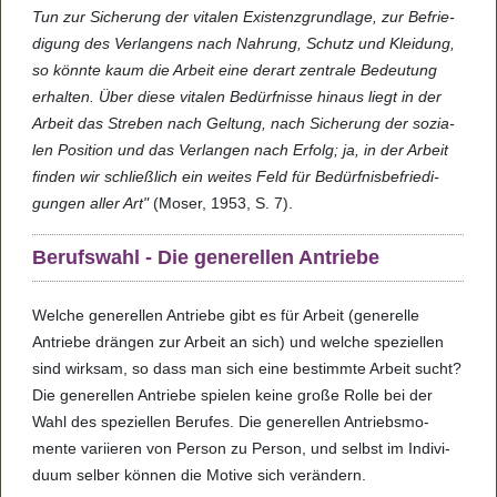
Tun zur Siche­rung der vita­len Exis­tenz­grund­lage, zur Befrie­
di­gung des Ver­lan­gens nach Nah­rung, Schutz und Klei­dung,
so könnte kaum die Arbeit eine der­art zen­trale Bedeu­tung
erhal­ten. Über diese vita­len Bedürf­nisse hin­aus liegt in der
Arbeit das Stre­ben nach Gel­tung, nach Siche­rung der sozi­a­
len Posi­tion und das Ver­lan­gen nach Erfolg; ja, in der Arbeit
fin­den wir schließ­lich ein wei­tes Feld für Bedürf­nis­be­frie­di­
gun­gen aller Art"
(Moser, 1953, S. 7).
Berufs­wahl - Die gene­rel­len Antriebe
Wel­che gene­rel­len Antriebe gibt es für Arbeit (gene­relle
Antriebe drän­gen zur Arbeit an sich) und wel­che spe­zi­el­len
sind wirk­sam, so dass man sich eine bestimmte Arbeit sucht?
Die gene­rel­len Antriebe spie­len keine große Rolle bei der
Wahl des spe­zi­el­len Beru­fes. Die gene­rel­len Antriebs­mo­
mente vari­ie­ren von Per­son zu Per­son, und selbst im Indi­vi­
duum sel­ber kön­nen die Motive sich ver­än­dern.