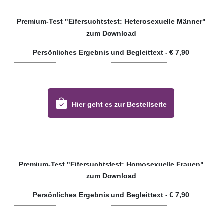
Pre­mium-Test "Eifer­suchts­test: Hete­ro­se­xu­elle Män­ner"
zum Dow­n­load
Per­sön­li­ches Ergeb­nis und Begleit­text - € 7,90
Hier geht es zur Bestell­seite
Pre­mium-Test "Eifer­suchts­test: Homo­se­xu­elle Frauen"
zum Dow­n­load
Per­sön­li­ches Ergeb­nis und Begleit­text - € 7,90