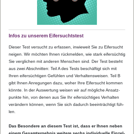
Infos zu unse­rem Eifer­suchts­test
Die­ser Test ver­sucht zu erfas­sen, inwie­weit Sie zu Eifer­sucht
nei­gen. Wir möch­ten Ihnen rück­mel­den, wie stark eifer­süch­tig
Sie ver­gli­chen mit ande­ren Men­schen sind. Der Test besteht
aus zwei Abschnit­ten: Teil A des Tests beschäf­tigt sich mit
Ihren eifer­süch­ti­gen Gefüh­len und Ver­hal­tens­wei­sen. Teil B
gibt Ihnen Anre­gun­gen dazu, woher Ihre Eifer­sucht kom­men
könnte. In der Aus­wer­tung wei­sen wir auf mög­li­che Ansatz­
punkte hin, von denen aus Sie Ihr eifer­süch­ti­ges Ver­hal­ten
ver­än­dern kön­nen, wenn Sie sich dadurch beein­träch­tigt füh­
len.
Das Beson­dere an die­sem Test ist, dass er Ihnen neben
einem Gesam­t­er­geb­nis wei­tere sechs indi­vi­du­elle Ein­zel­