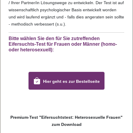
/ Ihrer Part­ner/in Lösungs­wege zu ent­wi­ckeln. Der Test ist auf
wis­sen­schaft­lich psy­cho­lo­gi­scher Basis ent­wi­ckelt wor­den
und wird lau­fend ergänzt und - falls dies ange­ra­ten sein sollte
- metho­disch ver­bes­sert (s.u.).
Bitte wählen Sie den für Sie zutreffenden
Eifersuchts-Test für Frauen oder Männer (homo-
oder heterosexuell):
Hier geht es zur Bestell­seite
Pre­mium-Test "Eifer­suchts­test: Hete­ro­se­xu­elle Frauen"
zum Dow­n­load