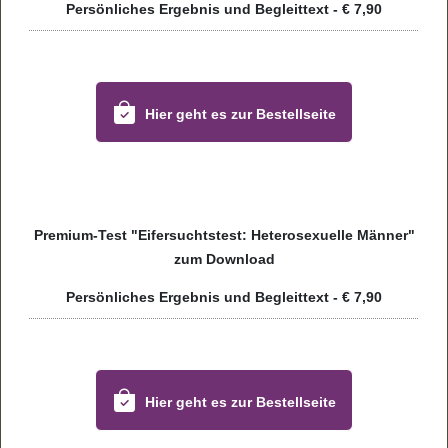
Per­sön­li­ches Ergeb­nis und Begleit­text - € 7,90
Hier geht es zur Bestell­seite
Pre­mium-Test "Eifer­suchts­test: Hete­ro­se­xu­elle Män­ner"
zum Dow­n­load
Per­sön­li­ches Ergeb­nis und Begleit­text - € 7,90
Hier geht es zur Bestell­seite