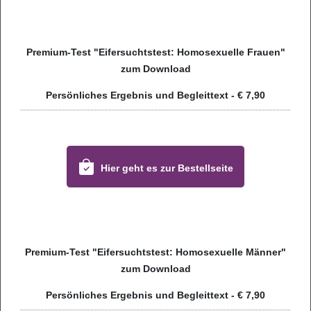
Pre­mium-Test "Eifer­suchts­test: Homo­se­xu­elle Frauen"
zum Dow­n­load
Per­sön­li­ches Ergeb­nis und Begleit­text - € 7,90
Hier geht es zur Bestell­seite
Pre­mium-Test "Eifer­suchts­test: Homo­se­xu­elle Män­ner"
zum Dow­n­load
Per­sön­li­ches Ergeb­nis und Begleit­text - € 7,90