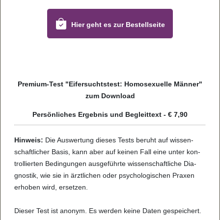
Hier geht es zur Bestell­seite
Pre­mium-Test "Eifer­suchts­test: Homo­se­xu­elle Män­ner"
zum Dow­n­load
Per­sön­li­ches Ergeb­nis und Begleit­text - € 7,90
Hin­weis:
Die Aus­wer­tung die­ses Tests beruht auf wis­sen­
schaft­li­cher Basis, kann aber auf kei­nen Fall eine unter kon­
trol­lier­ten Bedin­gun­gen aus­ge­führte wis­sen­schaft­li­che Dia­
gno­s­tik, wie sie in ärzt­li­chen oder psy­cho­lo­gi­schen Pra­xen
erho­ben wird, erset­zen.
Die­ser Test ist anonym. Es wer­den keine Daten gespei­chert.