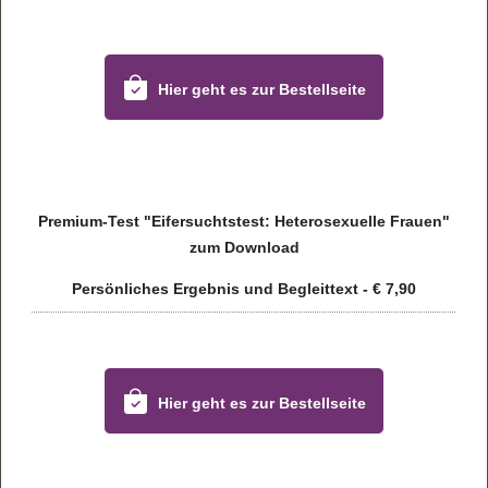
Hier geht es zur Bestell­seite
Pre­mium-Test "Eifer­suchts­test: Hete­ro­se­xu­elle Frauen"
zum Dow­n­load
Per­sön­li­ches Ergeb­nis und Begleit­text - € 7,90
Hier geht es zur Bestell­seite