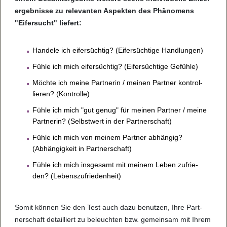
er­geb­nisse zu rele­van­ten Aspek­ten des Phä­no­mens
"Eifer­sucht" lie­fert:
Han­dele ich eifer­süch­tig? (Eifer­süch­tige Hand­lun­gen)
Fühle ich mich eifer­süch­tig? (Eifer­süch­tige Gefühle)
Möchte ich meine Part­ne­rin / mei­nen Part­ner kon­trol­
lie­ren? (Kon­trolle)
Fühle ich mich "gut genug" für mei­nen Part­ner / meine
Part­ne­rin? (Selbst­wert in der Part­ner­schaft)
Fühle ich mich von mei­nem Part­ner abhän­gig?
(Abhän­gig­keit in Part­ner­schaft)
Fühle ich mich ins­ge­samt mit mei­nem Leben zufrie­
den? (Lebens­zu­frie­den­heit)
Somit kön­nen Sie den Test auch dazu benut­zen, Ihre Part­
ner­schaft detail­liert zu beleuch­ten bzw. gemein­sam mit Ihrem