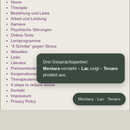
Home
Therapie
Beziehung und Liebe
Arbeit und Leistung
Karriere
Psychische Störungen
Online-Tests
Lernprogramme
"4 Schritte" gegen Stress
Aktuelles
Links
Literatur
Drei Gesprächspartner:
Premiumtexte
Kooperationsanfragen
Mentara
versteht –
Lac
zeigt –
Tenaro
Therapeutensuche
probiert aus.
4 steps to reduce stress
Kontakt
Impressum
Mentara · Lac · Tenaro
Privacy Policy
Über www.beratung-therapie.de
Psychologische Beratung