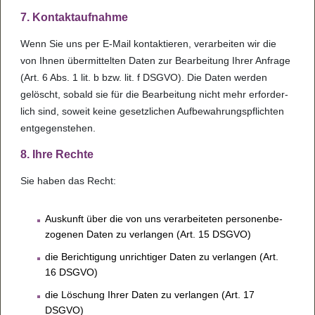
7. Kon­takt­auf­nahme
Wenn Sie uns per E-Mail kon­tak­tie­ren, ver­a­r­bei­ten wir die
von Ihnen über­mit­tel­ten Daten zur Bea­r­bei­tung Ihrer Anfrage
(Art. 6 Abs. 1 lit. b bzw. lit. f DSGVO). Die Daten wer­den
gelöscht, sobald sie für die Bea­r­bei­tung nicht mehr erfor­der­
lich sind, soweit keine gesetz­li­chen Auf­be­wah­rungs­pflich­ten
ent­ge­gen­ste­hen.
8. Ihre Rechte
Sie haben das Recht:
Aus­kunft über die von uns ver­a­r­bei­te­ten per­so­nen­be­
zo­ge­nen Daten zu ver­lan­gen (Art. 15 DSGVO)
die Berich­ti­gung unrich­ti­ger Daten zu ver­lan­gen (Art.
16 DSGVO)
die Löschung Ihrer Daten zu ver­lan­gen (Art. 17
DSGVO)