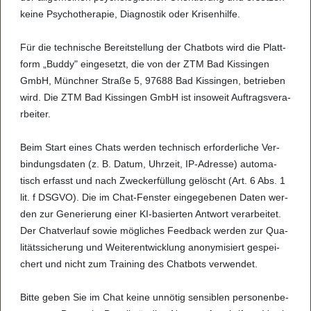
keine Psy­cho­the­ra­pie, Dia­gno­s­tik oder Kri­sen­hilfe.
Für die tech­ni­sche Bereit­stel­lung der Chat­bots wird die Platt­
form „Buddy" ein­ge­setzt, die von der ZTM Bad Kis­sin­gen
GmbH, Münch­ner Straße 5, 97688 Bad Kis­sin­gen, betrie­ben
wird. Die ZTM Bad Kis­sin­gen GmbH ist inso­weit Auf­trags­ver­a­
r­bei­ter.
Beim Start eines Chats wer­den tech­nisch erfor­der­li­che Ver­
bin­dungs­da­ten (z. B. Datum, Uhr­zeit, IP-Adresse) auto­ma­
tisch erfasst und nach Zwe­ck­e­r­fül­lung gelöscht (Art. 6 Abs. 1
lit. f DSGVO). Die im Chat-Fens­ter ein­ge­ge­be­nen Daten wer­
den zur Gene­rie­rung einer KI-basier­ten Ant­wort ver­a­r­bei­tet.
Der Chat­ver­lauf sowie mög­li­ches Feed­back wer­den zur Qua­
li­täts­si­che­rung und Wei­ter­ent­wick­lung anony­mi­siert gespei­
chert und nicht zum Trai­ning des Chat­bots ver­wen­det.
Bitte geben Sie im Chat keine unnö­tig sen­si­blen per­so­nen­be­