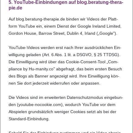
5. You­Tube-Ein­bin­dun­gen auf blog.bera­tung-the­ra­
pie.de
Auf blog.bera­tung-the­ra­pie.de bin­den wir Videos der Platt­
form You­Tube ein, einem Dienst der Goo­gle Ire­land Limi­ted,
Gor­don House, Bar­row Street, Dublin 4, Irland („Goo­gle").
You­Tube-Videos wer­den erst nach Ihrer aus­drü­ck­li­chen Ein­
wil­li­gung gela­den (Art. 6 Abs. 1 lit. a DSGVO, § 25 TTDSG).
Die Ein­wil­li­gung wird über das Coo­kie-Con­sent-Tool „Com­
pliance by Hu-manity.co" abge­fragt, das beim ers­ten Besuch
des Blogs als Ban­ner ange­zeigt wird. Ihre Ein­wil­li­gung kön­
nen Sie dort jeder­zeit wider­ru­fen oder anpas­sen.
Die Videos sind im erwei­ter­ten Daten­schutz­mo­dus ein­ge­bun­
den (you­tube-nocoo­kie.com), wodurch You­Tube vor dem
Abspie­len grund­sätz­lich weni­ger Coo­kies setzt als bei der
Stan­dard-Ein­bin­dung.