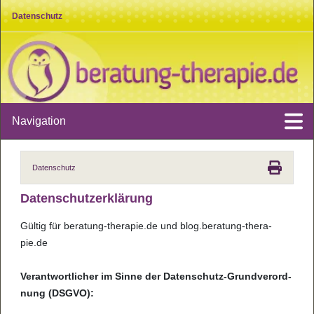
Datenschutz
Navigation
Datenschutz
Daten­schut­z­er­klä­rung
Gül­tig für bera­tung-the­ra­pie.de und blog.bera­tung-the­ra­
pie.de
Ver­ant­wort­li­cher im Sinne der Daten­schutz-Grund­ver­ord­
nung (DSGVO):