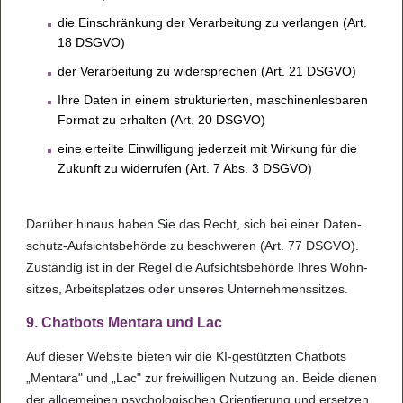
die Ein­schrän­kung der Ver­a­r­bei­tung zu ver­lan­gen (Art.
18 DSGVO)
der Ver­a­r­bei­tung zu wider­spre­chen (Art. 21 DSGVO)
Ihre Daten in einem struk­tu­rier­ten, maschi­nen­les­ba­ren
For­mat zu erhal­ten (Art. 20 DSGVO)
eine erteilte Ein­wil­li­gung jeder­zeit mit Wir­kung für die
Zukunft zu wider­ru­fen (Art. 7 Abs. 3 DSGVO)
Dar­über hin­aus haben Sie das Recht, sich bei einer Daten­
schutz-Auf­sichts­be­hörde zu beschwe­ren (Art. 77 DSGVO).
Zustän­dig ist in der Regel die Auf­sichts­be­hörde Ihres Wohn­
sit­zes, Arbeits­plat­zes oder unse­res Unter­neh­mens­sit­zes.
9. Chat­bots Men­tara und Lac
Auf die­ser Web­site bie­ten wir die KI-gestütz­ten Chat­bots
„Men­tara" und „Lac" zur frei­wil­li­gen Nut­zung an. Beide die­nen
der all­ge­mei­nen psy­cho­lo­gi­schen Ori­en­tie­rung und erset­zen