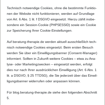
Tech­nisch not­wen­dige Coo­kies, ohne die bestimmte Funk­ti­o­
nen der Web­site nicht funk­tio­nie­ren, wer­den auf Grund­lage
von Art. 6 Abs. 1 lit. f DSGVO ein­ge­setzt. Hierzu zählt ins­be­
son­dere ein Ses­sion-Coo­kie (PHP­SES­SID) sowie ein Coo­kie
zur Spei­che­rung Ihrer Coo­kie-Ein­stel­lun­gen.
Auf bera­tung-the­ra­pie.de wer­den aktu­ell aus­schließ­lich tech­
nisch not­wen­dige Coo­kies ein­ge­setzt. Beim ers­ten Besuch
wer­den Sie über ein Ein­wil­li­gungs­ban­ner (Con­sent-Mana­ger)
infor­miert. Soll­ten in Zukunft wei­tere Coo­kies – etwa zu Ana­
lyse- oder Mar­ke­ting­zwe­cken – ein­ge­setzt wer­den, erfolgt
dies nur nach Ihrer aus­drü­ck­li­chen Ein­wil­li­gung (Art. 6 Abs. 1
lit. a DSGVO, § 25 TTDSG), die Sie jeder­zeit über das Ein­wil­
li­gungs­ban­ner wider­ru­fen oder anpas­sen kön­nen.
Für blog.bera­tung-the­ra­pie.de siehe den fol­gen­den Abschnitt
5.