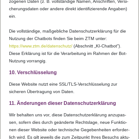
zo­ge­nen Daten (z. B. voll­stän­dige Namen, Anschrif­ten, Ver­si­
che­rungs­da­ten oder andere direkt iden­ti­fi­zie­rende Anga­ben)
ein.
Die voll­stän­dige, maß­geb­li­che Daten­schut­z­er­klä­rung für die
Nut­zung der Chat­bots fin­den Sie beim ZTM unter:
https://www.ztm.de/daten­schutz/
(Abschnitt „KI-Chat­bot").
Diese Erklä­rung ist für die Ver­a­r­bei­tung im Rah­men der Bot-
Nut­zung vor­ran­gig.
10. Ver­schlüs­se­lung
Diese Web­site nutzt eine SSL/TLS-Ver­schlüs­se­lung zur
siche­ren Über­tra­gung von Daten.
11. Ände­run­gen die­ser Daten­schut­z­er­klä­rung
Wir behal­ten uns vor, diese Daten­schut­z­er­klä­rung anzu­pas­
sen, sofern dies durch geän­derte Rechts­lage, neue Funk­ti­o­
nen die­ser Web­site oder tech­ni­sche Gege­ben­hei­ten erfor­der­
lich wird. Es gilt jeweils die zum Zeit­punkt Ihres Besuchs aktu­