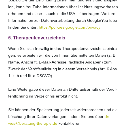
Sobald Sie der Ein­bin­dung zustim­men und ein Video abspie­
len, kann You­Tube Infor­ma­ti­o­nen über Ihr Nut­zungs­ver­hal­ten
erhe­ben und diese – auch in die USA – über­tra­gen. Wei­tere
Infor­ma­ti­o­nen zur Daten­ver­a­r­bei­tung durch Goo­gle/You­Tube
fin­den Sie unter:
https://poli­cies.goo­gle.com/pri­vacy
6. The­ra­peu­ten­ver­zeich­nis
Wenn Sie sich frei­wil­lig in das The­ra­peu­ten­ver­zeich­nis ein­tra­
gen, ver­a­r­bei­ten wir die von Ihnen über­mit­tel­ten Daten (z. B.
Name, Anschrift, E-Mail-Adresse, fach­li­che Anga­ben) zum
Zweck der Ver­öf­fent­li­chung in die­sem Ver­zeich­nis (Art. 6 Abs.
1 lit. b und lit. a DSGVO).
Eine Wei­ter­gabe die­ser Daten an Dritte außer­halb der Ver­öf­
fent­li­chung im Ver­zeich­nis erfolgt nicht.
Sie kön­nen der Spei­che­rung jeder­zeit wider­spre­chen und die
Löschung Ihrer Daten ver­lan­gen, indem Sie uns über
dre­
wes@­be­ra­tung-the­ra­pie.de
kon­tak­tie­ren.