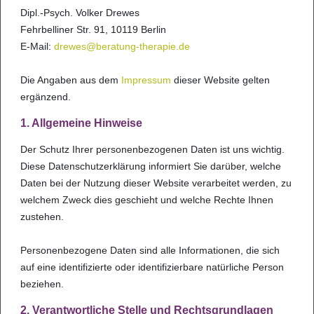
Dipl.-Psych. Vol­ker Dre­wes
Fehr­bel­li­ner Str. 91, 10119 Ber­lin
E-Mail:
dre­wes@­be­ra­tung-the­ra­pie.de
Die Anga­ben aus dem
Impres­sum
die­ser Web­site gel­ten
ergän­zend.
1. All­ge­meine Hin­weise
Der Schutz Ihrer per­so­nen­be­zo­ge­nen Daten ist uns wich­tig.
Diese Daten­schut­z­er­klä­rung infor­miert Sie dar­über, wel­che
Daten bei der Nut­zung die­ser Web­site ver­a­r­bei­tet wer­den, zu
wel­chem Zweck dies geschieht und wel­che Rechte Ihnen
zuste­hen.
Per­so­nen­be­zo­gene Daten sind alle Infor­ma­ti­o­nen, die sich
auf eine iden­ti­fi­zierte oder iden­ti­fi­zier­bare natür­li­che Per­son
bezie­hen.
2. Ver­ant­wort­li­che Stelle und Rechts­grund­la­gen