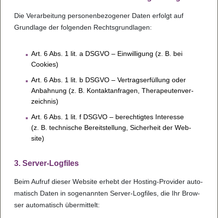
Die Ver­a­r­bei­tung per­so­nen­be­zo­ge­ner Daten erfolgt auf
Grund­lage der fol­gen­den Rechts­grund­la­gen:
Art. 6 Abs. 1 lit. a DSGVO – Ein­wil­li­gung (z. B. bei
Coo­kies)
Art. 6 Abs. 1 lit. b DSGVO – Ver­trags­er­fül­lung oder
Anbah­nung (z. B. Kon­taktan­fra­gen, The­ra­peu­ten­ver­
zeich­nis)
Art. 6 Abs. 1 lit. f DSGVO – berech­tig­tes Inter­esse
(z. B. tech­ni­sche Bereit­stel­lung, Sicher­heit der Web­
site)
3. Ser­ver-Log­files
Beim Auf­ruf die­ser Web­site erhebt der Hos­ting-Pro­vi­der auto­
ma­tisch Daten in soge­nann­ten Ser­ver-Log­files, die Ihr Brow­
ser auto­ma­tisch über­mit­telt: