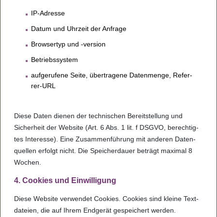
IP-Adresse
Datum und Uhr­zeit der Anfrage
Brow­ser­typ und -ver­sion
Betriebs­sys­tem
auf­ge­ru­fene Seite, über­tra­gene Daten­menge, Refer­
rer-URL
Diese Daten die­nen der tech­ni­schen Bereit­stel­lung und
Sicher­heit der Web­site (Art. 6 Abs. 1 lit. f DSGVO, berech­tig­
tes Inter­esse). Eine Zusam­men­füh­rung mit ande­ren Daten­
quel­len erfolgt nicht. Die Spei­cher­dauer beträgt maxi­mal 8
Wochen.
4. Coo­kies und Ein­wil­li­gung
Diese Web­site ver­wen­det Coo­kies. Coo­kies sind kleine Text­
da­teien, die auf Ihrem End­ge­rät gespei­chert wer­den.