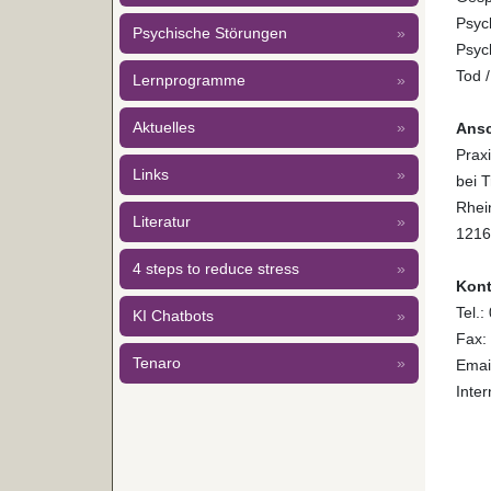
Psyc
Psychische Störungen
»
Psyc
Tod /
Lernprogramme
»
Aktuelles
»
Ansc
Praxi
Links
»
bei T
Rhei
Literatur
»
1216
4 steps to reduce stress
»
Kont
Tel.:
KI Chatbots
»
Fax:
Tenaro
»
Emai
Inter