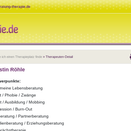
eratung-therapie.de
 ich einen Therapieplatz finde
» Therapeuten-Detail
stin Röhle
erpunkte:
emeine Lebensberatung
t / Phobie / Zwänge
t / Ausbildung / Mobbing
ession / Burn-Out
eratung / Partnerberatung
lienberatung / Erziehungsberatung
rächstherapie