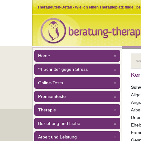
Therapeuten-Detail - Wie ich einen Therapieplatz finde | b
Home
»
Wie
"4 Schritte" gegen Stress
»
Ker
Online-Tests
»
Schw
Allg
Premiumtexte
»
Angs
Arbei
Therapie
»
Depr
Beziehung und Liebe
»
Eheb
Fami
Arbeit und Leistung
»
Gesp