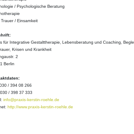
hologie / Psychologische Beratung
hotherapie
 Trauer / Einsamkeit
hrift:
s für Integrative Gestalttherapie, Lebensberatung und Coaching, Begle
rauer, Krisen und Krankheit
ngaustr. 2
1 Berlin
aktdaten:
 030 / 394 08 266
 030 / 398 37 333
l:
info@praxis-kerstin-roehle.de
net:
http://www.praxis-kerstin-roehle.de