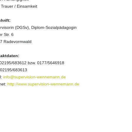
 Trauer / Einsamkeit
hrift:
rvisorin (DGSv), Diplom-Sozialpädagogin
r Str. 6
7 Radevormwald
aktdaten:
: 02195/683612 bzw. 0177/5646918
 02195/683613
l:
info@supervision-wennemann.de
net:
http://www.supervision-wennemann.de