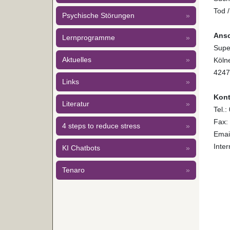
Tod /
Psychische Störungen
»
Ansc
Lernprogramme
»
Supe
Aktuelles
»
Kölne
4247
Links
»
Kont
Literatur
»
Tel.
Fax:
4 steps to reduce stress
»
Emai
Inter
KI Chatbots
»
Tenaro
»