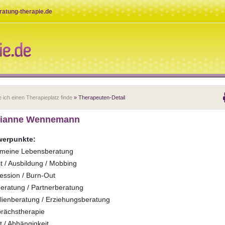
eratung-therapie.de
 ich einen Therapieplatz finde
» Therapeuten-Detail
ianne Wennemann
erpunkte:
emeine Lebensberatung
t / Ausbildung / Mobbing
ession / Burn-Out
eratung / Partnerberatung
lienberatung / Erziehungsberatung
rächstherapie
 / Abhängigkeit