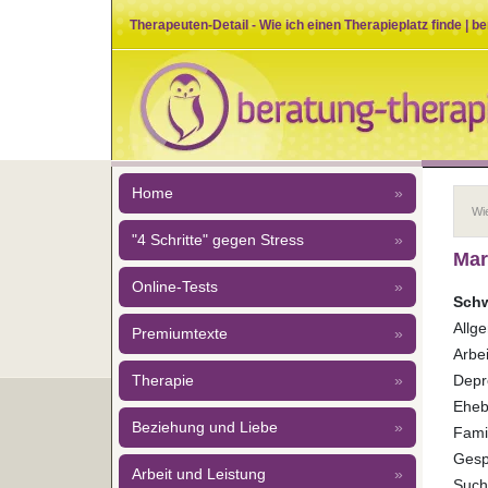
Therapeuten-Detail - Wie ich einen Therapieplatz finde | b
Home
»
Wie
"4 Schritte" gegen Stress
»
Mar
Online-Tests
»
Schw
Allg
Premiumtexte
»
Arbei
Depr
Therapie
»
Eheb
Beziehung und Liebe
»
Fami
Gesp
Arbeit und Leistung
»
Sucht