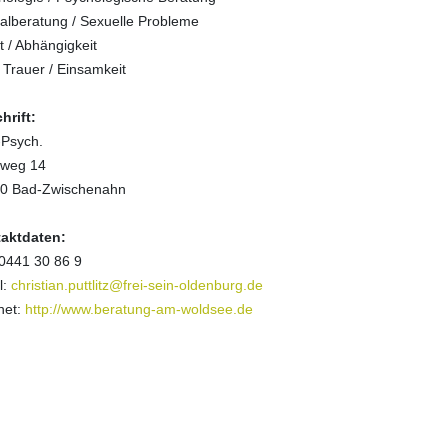
alberatung / Sexuelle Probleme
 / Abhängigkeit
 Trauer / Einsamkeit
hrift:
-Psych.
weg 14
0 Bad-Zwischenahn
aktdaten:
 0441 30 86 9
l:
christian.puttlitz@frei-sein-oldenburg.de
net:
http://www.beratung-am-woldsee.de