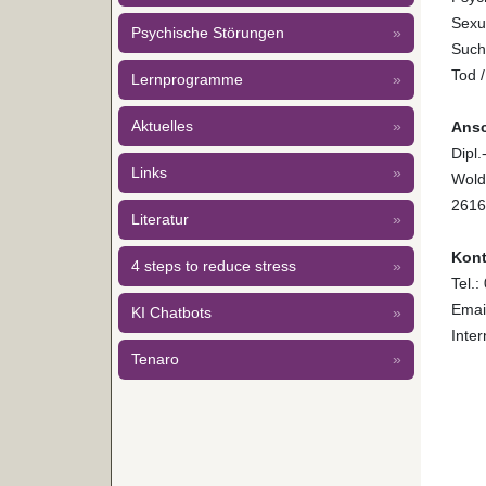
Sexu
Psychische Störungen
»
Sucht
Tod /
Lernprogramme
»
Aktuelles
»
Ansc
Dipl.
Links
»
Wold
2616
Literatur
»
Kont
4 steps to reduce stress
»
Tel.:
Emai
KI Chatbots
»
Inter
Tenaro
»