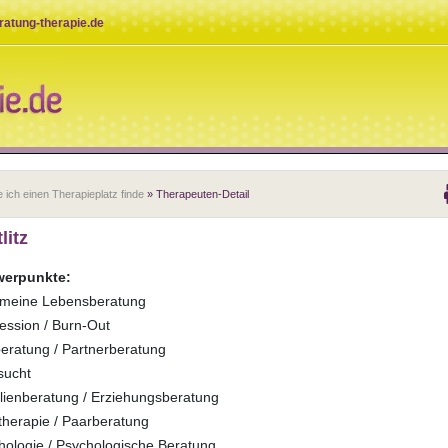
eratung-therapie.de
 ich einen Therapieplatz finde
» Therapeuten-Detail
litz
erpunkte:
emeine Lebensberatung
ession / Burn-Out
eratung / Partnerberatung
sucht
lienberatung / Erziehungsberatung
therapie / Paarberatung
hologie / Psychologische Beratung