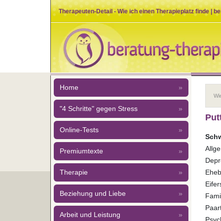
Therapeuten-Detail - Wie ich einen Therapieplatz finde | b
Home
»
Wie
"4 Schritte" gegen Stress
»
Putt
Online-Tests
»
Schw
Allg
Premiumtexte
»
Depr
Eheb
Therapie
»
Eifer
Beziehung und Liebe
»
Fami
Paar
Arbeit und Leistung
»
Psyc